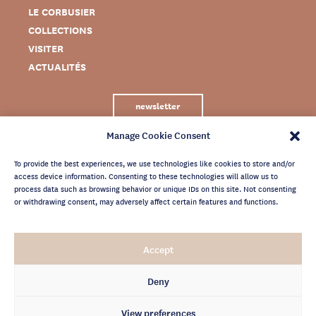
LE CORBUSIER
COLLECTIONS
VISITER
ACTUALITÉS
newsletter
Manage Cookie Consent
To provide the best experiences, we use technologies like cookies to store and/or
access device information. Consenting to these technologies will allow us to
process data such as browsing behavior or unique IDs on this site. Not consenting
or withdrawing consent, may adversely affect certain features and functions.
MENTIONS LÉGALES
Accept
CRÉDITS
POLITIQUE DE CONFIDENTIALITÉ
Deny
ARCHIVES NEWSLETTER
View preferences