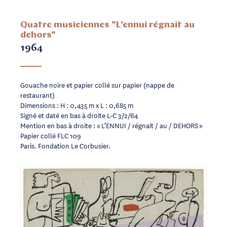
Quatre musiciennes "L'ennui régnait au
dehors"
1964
Gouache noire et papier collé sur papier (nappe de
restaurant)
Dimensions : H : 0,435 m x L : 0,685 m
Signé et daté en bas à droite L-C 3/2/64
Mention en bas à droite : « L’ENNUI / régnait / au / DEHORS »
Papier collé FLC 109
Paris. Fondation Le Corbusier.