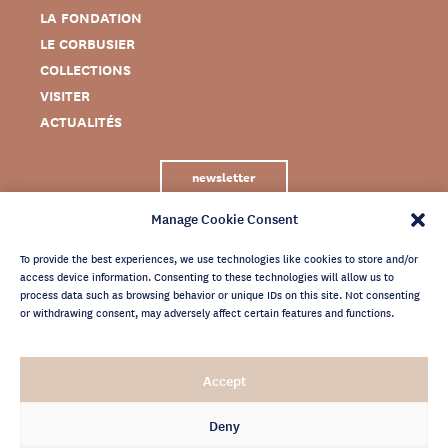
LA FONDATION
LE CORBUSIER
COLLECTIONS
VISITER
ACTUALITÉS
newsletter
Manage Cookie Consent
To provide the best experiences, we use technologies like cookies to store and/or
access device information. Consenting to these technologies will allow us to
process data such as browsing behavior or unique IDs on this site. Not consenting
or withdrawing consent, may adversely affect certain features and functions.
MENTIONS LÉGALES
Accept
CRÉDITS
POLITIQUE DE CONFIDENTIALITÉ
Deny
ARCHIVES NEWSLETTER