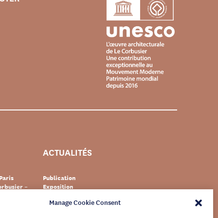
ACTUALITÉS
Paris
Publication
rbusier –
Exposition
Événement
Manage Cookie Consent
Suisse
Documentaire
s Le
Patrimoine
newsletter