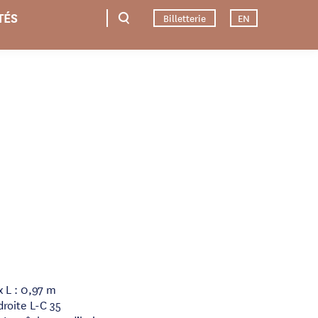
TÉS
Billetterie
EN
x L : 0,97 m
droite L-C 35