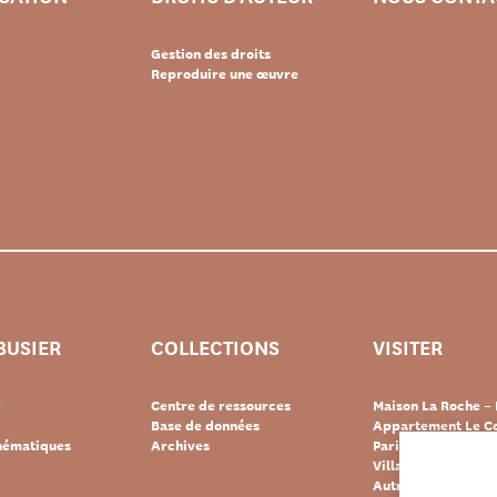
Gestion des droits
Reproduire une œuvre
BUSIER
COLLECTIONS
VISITER
e
Centre de ressources
Maison La Roche – 
Base de données
Appartement Le Co
thématiques
Archives
Paris
Villa « Le Lac » – 
Autres destination