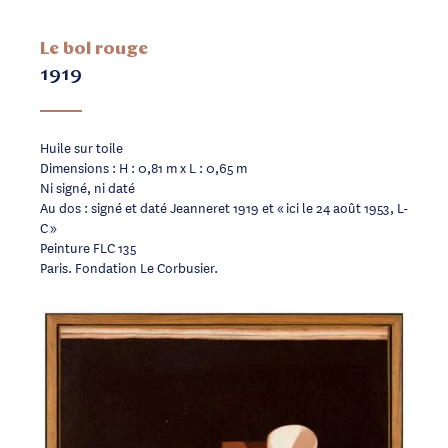
Le bol rouge
1919
Huile sur toile
Dimensions : H : 0,81 m x L : 0,65 m
Ni signé, ni daté
Au dos : signé et daté Jeanneret 1919 et « ici le 24 août 1953, L-
C »
Peinture FLC 135
Paris. Fondation Le Corbusier.