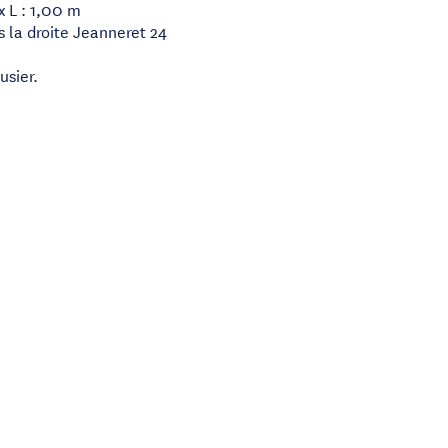
x L : 1,00 m
s la droite Jeanneret 24
usier.