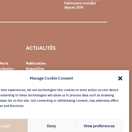
ACTUALITÉS
Paris
Publication
rbusier –
Exposition
Événement
Manage Cookie Consent
Suisse
Documentaire
s Le
Patrimoine
newsletter
e best experiences, we use technologies like cookies to store and/or access device
Consenting to these technologies will allow us to process data such as browsing
nique IDs on this site. Not consenting or withdrawing consent, may adversely affect
es and functions.
ccept
Deny
View preferences