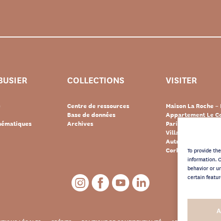
BUSIER
COLLECTIONS
VISITER
e
Centre de ressources
Maison La Roche – 
Base de données
Appartement Le Co
thématiques
Archives
Paris
Villa « Le Lac » – 
Autres destination
Corbusier
To provide th
information. 
behavior or u
certain featur
A