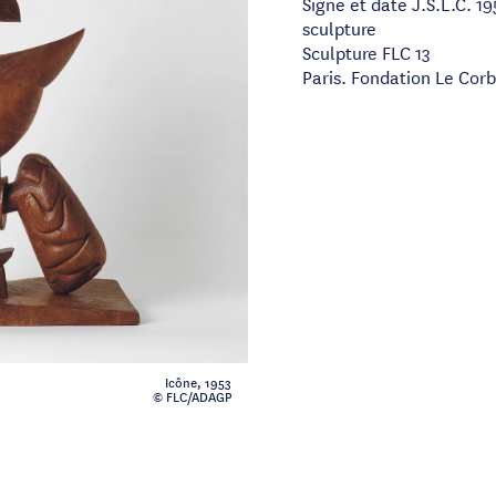
Signé et daté J.S.L.C. 1
sculpture
Sculpture FLC 13
Paris. Fondation Le Corb
Icône, 1953
© FLC/ADAGP