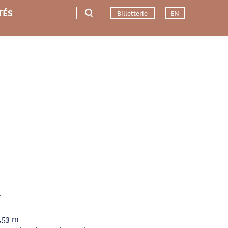
TÉS
Billetterie
EN
r
0,53 m