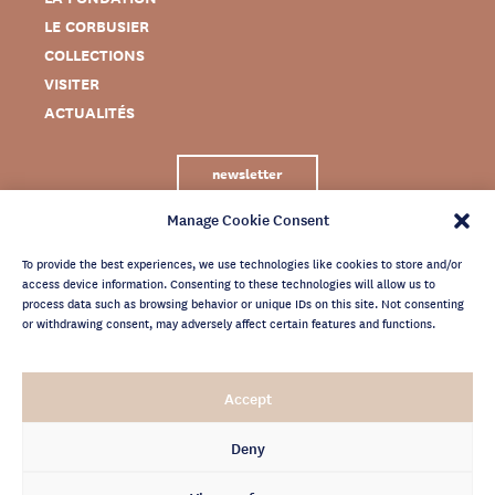
LE CORBUSIER
COLLECTIONS
VISITER
ACTUALITÉS
newsletter
Manage Cookie Consent
To provide the best experiences, we use technologies like cookies to store and/or
access device information. Consenting to these technologies will allow us to
process data such as browsing behavior or unique IDs on this site. Not consenting
or withdrawing consent, may adversely affect certain features and functions.
MENTIONS LÉGALES
Accept
CRÉDITS
POLITIQUE DE CONFIDENTIALITÉ
Deny
ARCHIVES NEWSLETTER