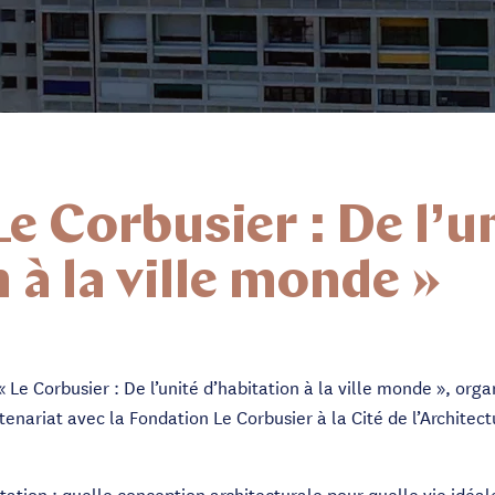
e Corbusier : De l’u
 à la ville monde »
« Le Corbusier : De l’unité d’habitation à la ville monde », org
enariat avec la Fondation Le Corbusier à la Cité de l’Architect
itation : quelle conception architecturale pour quelle vie idéal