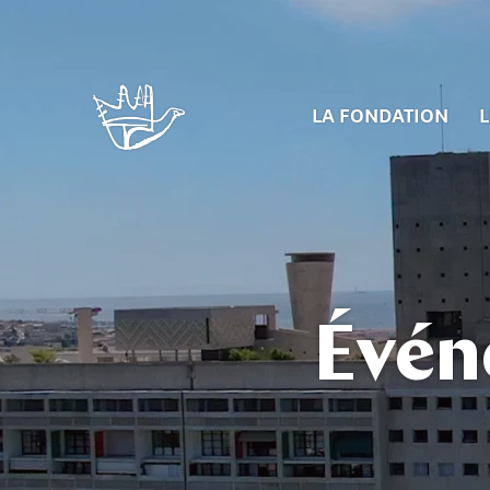
LA FONDATION
L
Évén