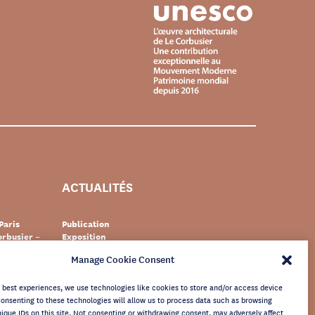
ACTUALITÉS
Paris
Publication
rbusier –
Exposition
Événement
Manage Cookie Consent
Suisse
Documentaire
s Le
Patrimoine
newsletter
e best experiences, we use technologies like cookies to store and/or access device
Consenting to these technologies will allow us to process data such as browsing
nique IDs on this site. Not consenting or withdrawing consent, may adversely affect