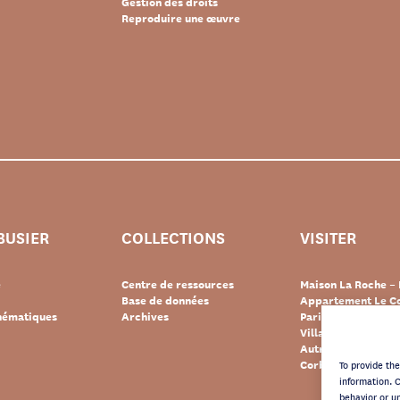
Gestion des droits
Reproduire une œuvre
BUSIER
COLLECTIONS
VISITER
e
Centre de ressources
Maison La Roche – 
Base de données
Appartement Le Co
thématiques
Archives
Paris
Villa « Le Lac » – 
Autres destination
Corbusier
To provide th
information. 
behavior or u