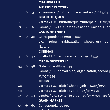
CHANDIGARH
AIR RIFLE FACTORY
1
→
3
P. Jeanneret / L.C. : emplacement – 11/06/1964
BIBLIOTHEQUES
4
Varma / L.C. : bibliothèque municipale – 21/01/
5
→
6
Lamba / L.C. : bibliothèque Gandhi Samark Nid
CANTONNEMENT
7
→
40
Correspondance 1960 – 1963
L.C. – Nehru – Prabhawalkar – Chowdhury – Vohr
Narang
CINEMAS
41
→
42
Bhalla / L.C. : emplacement – 21/01/1955
CITE INDUSTRIELLE
43
→
48
Note L.C. – 18/02/1954
Lamba / L.C. : envoi plan, organisation, accord
12/05/1954
CLUBS
49
Varma / L.C. : club à Chandigarh – 14/01/1955
50
Varma / L.C. : club de voile – 26/03/1958
51
→
54
Lamba / L.C. : Wild life club – 07/05/1959 – 20
GRAIN MARKET
55
→
60
Correspondance 1955