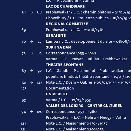
L.C. – P. Jeanneret – Varma
LAC DE CHANDIGARH
61
→
68
Prabhawalkar / L.C. : chemin piétons – 21/06/19
Chowdhury / L.C. : toilettes publics – 18/10/196
REGIONAL COMMITTEE
69
Prabhawalkar / L.C. – 21/06/1961
SERAI SITE
70
→
72
Lamba / L.C. : développement du site – 08/06/
SUKHNA DAM
73
→
82
Correspondance 1955 – 1962
Varma – L.C. – Nayar – Jullian – Prabhawalkar 
THEATRE SPONTANE
83
→
92
L.C. – Gandhi – P. Jeanneret – Prabhawalkar : r
populaire hindou, théâtre spontané – 15/01/195
121
→
123
Note L.C. / Doshi – Oubrerie 06/01/1953 – 19/0
125
Documentation
UNIVERSITE
93
Varma / L.C. – 12/05/1953
VALLEE DES LOISIRS – CENTRE CULTUREL
94
→
120
Correspondance 1953 – 1960
Prabhawalkar – L.C. – Nehru – Neogy – Vohra
124
Note L.C. / Maisonnier 04/04/1957
126
Note L.C. / Maisonnier 02021953