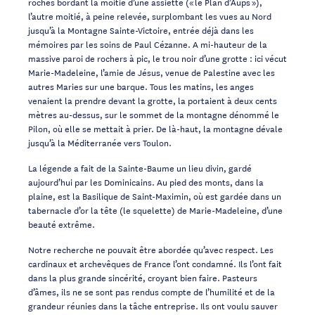
roches bordant la moitié d’une assiette (« le Plan d’Aups »),
l’autre moitié, à peine relevée, surplombant les vues au Nord
jusqu’à la Montagne Sainte-Victoire, entrée déjà dans les
mémoires par les soins de Paul Cézanne. A mi-hauteur de la
massive paroi de rochers à pic, le trou noir d’une grotte : ici vécut
Marie-Madeleine, l’amie de Jésus, venue de Palestine avec les
autres Maries sur une barque. Tous les matins, les anges
venaient la prendre devant la grotte, la portaient à deux cents
mètres au-dessus, sur le sommet de la montagne dénommé le
Pilon, où elle se mettait à prier. De là-haut, la montagne dévale
jusqu’à la Méditerranée vers Toulon.
La légende a fait de la Sainte-Baume un lieu divin, gardé
aujourd’hui par les Dominicains. Au pied des monts, dans la
plaine, est la Basilique de Saint-Maximin, où est gardée dans un
tabernacle d’or la tête (le squelette) de Marie-Madeleine, d’une
beauté extrême.
Notre recherche ne pouvait être abordée qu’avec respect. Les
cardinaux et archevêques de France l’ont condamné. Ils l’ont fait
dans la plus grande sincérité, croyant bien faire. Pasteurs
d’âmes, ils ne se sont pas rendus compte de l’humilité et de la
grandeur réunies dans la tâche entreprise. Ils ont voulu sauver