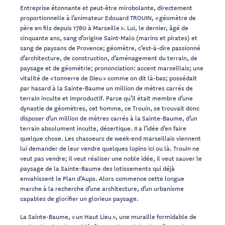
Entreprise étonnante et peut-être mirobolante, directement
proportionnelle à l’animateur Edouard TROUIN, « géomètre de
père en fils depuis 1780 à Marseille ». Lui, le dernier, âgé de
cinquante ans, sang d’origine Saint-Malo (marins et pirates) et
sang de paysans de Provence; géomètre, c’est-à-dire passionné
d’architecture, de construction, d’aménagement du terrain, de
paysage et de géométrie; prononciation: accent marseillais; une
vitalité de « tonnerre de Dieu » comme on dit là-bas; possédait
par hasard à la Sainte-Baume un million de mètres carrés de
terrain inculte et improductif. Parce qu’il était membre d’une
dynastie de géomètres, cet homme, ce Trouin, se trouvait donc
disposer d’un million de mètres carrés à la Sainte-Baume, d’un
terrain absolument inculte, désertique. II a l’idée d’en faire
quelque chose. Les chasseurs de week-end marseillais viennent
lui demander de leur vendre quelques lopins ici ou là. Trouin ne
veut pas vendre; il veut réaliser une noble idée, il veut sauver le
paysage de la Sainte-Baume des lotissements qui déjà
envahissent le Plan d’Aups. Alors commence cette longue
marche à la recherche d’une architecture, d’un urbanisme
capables de glorifier un glorieux paysage.
La Sainte-Baume, « un Haut Lieu », une muraille formidable de