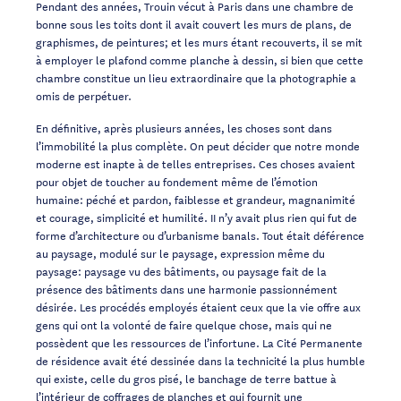
Pendant des années, Trouin vécut à Paris dans une chambre de
bonne sous les toits dont il avait couvert les murs de plans, de
graphismes, de peintures; et les murs étant recouverts, il se mit
à employer le plafond comme planche à dessin, si bien que cette
chambre constitue un lieu extraordinaire que la photographie a
omis de perpétuer.
En définitive, après plusieurs années, les choses sont dans
l’immobilité la plus complète. On peut décider que notre monde
moderne est inapte à de telles entreprises. Ces choses avaient
pour objet de toucher au fondement même de l’émotion
humaine: péché et pardon, faiblesse et grandeur, magnanimité
et courage, simplicité et humilité. II n’y avait plus rien qui fut de
forme d’architecture ou d’urbanisme banals. Tout était déférence
au paysage, modulé sur le paysage, expression même du
paysage: paysage vu des bâtiments, ou paysage fait de la
présence des bâtiments dans une harmonie passionnément
désirée. Les procédés employés étaient ceux que la vie offre aux
gens qui ont la volonté de faire quelque chose, mais qui ne
possèdent que les ressources de l’infortune. La Cité Permanente
de résidence avait été dessinée dans la technicité la plus humble
qui existe, celle du gros pisé, le banchage de terre battue à
l’intérieur de coffrages de planches et qui fournit une