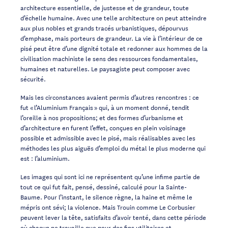
architecture essentielle, de justesse et de grandeur, toute
d’échelle humaine. Avec une telle architecture on peut atteindre
aux plus nobles et grands tracés urbanistiques, dépourvus
d’emphase, mais porteurs de grandeur. La vie à l’intérieur de ce
pisé peut être d’une dignité totale et redonner aux hommes de la
civilisation machiniste le sens des ressources fondamentales,
humaines et naturelles. Le paysagiste peut composer avec
sécurité.
Mais les circonstances avaient permis d’autres rencontres : ce
fut « l’Aluminium Français » qui, à un moment donné, tendit
l’oreille à nos propositions; et des formes d’urbanisme et
d’architecture en furent l’effet, conçues en plein voisinage
possible et admissible avec le pisé, mais réalisables avec les
méthodes les plus aiguës d’emploi du métal le plus moderne qui
est : l’aluminium.
Les images qui sont ici ne représentent qu’une infime partie de
tout ce qui fut fait, pensé, dessiné, calculé pour la Sainte-
Baume. Pour l’instant, le silence règne, la haine et même le
mépris ont sévi; la violence. Mais Trouin comme Le Corbusier
peuvent lever la tête, satisfaits d’avoir tenté, dans cette période
où chacun ne travaille que pour des fins utilitaires et