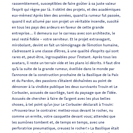
rassemblement, susceptibles de faire goûter à sa juste valeur
l’esprit qui règne par là. II obtint des projets, et des académiques
eux-mêmes! Après bien des années, quand la rumeur fut passée,
quand il eut allumé par son projet un véritable incendie, suscité
en tous les pays des ardeurs en faveur de cette grande
entreprise… il demeura sur le carreau avec son architecte, le
seul resté fidèle – votre serviteur. Et le projet extravagant,
mirobolant, devint en fait un témoignage de l’émotion humaine,
s’adressant à une classe d’êtres, à une qualité d’esprits qui sont
rares et, peut-être, ingroupables pour l’instant. Après tous les
avatars, il reste un terrain vide et les plans ici décrits. II faut dire
qu’à la suite de la grande rumeur, éveillée dans le monde par
l’annonce de la construction prochaine de la Basilique de la Paix
et du Pardon, des passions s’étaient déchaînées au point de
dénoncer à la vindicte publique les deux survivants Trouin et Le
Corbusier, accusés de sacrilège, tant du paysage que de l’idée.
Accusés de chercher à faire de l’argent avec les plus belles
choses, à tel point qu’un jour Le Corbusier déclarait à Trouin:
« Prouvez-leur le contraire: mettez-vous devant le rocher, nu
comme un ermite, votre casquette devant vous; attendez que
les aumônes tombent et, de temps en temps, avec une
perforatrice pneumatique, creusez le rocher! » La Basilique était