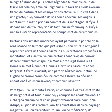
la dignité d’une des plus belles légendes humaines, celle de
Marie-Madeleine, amie du Seigneur: elle lava Ses pieds avec un
flacon de parfum et les essuya de ses cheveux. Elle vivait dans
une grotte, nue, couverte de ses seuls cheveux; les anges la
montaient le matin prier au sommet de la montagne. II n’y a là-
dedans rien de trouble, rien de fastueux ni d’équivoque. II n’y a
rien là aussi de représentatif, de pompeux et de cérémonieux.
Certains des artistes modernes ayant parcouru le périple de la
renaissance de la technique picturale ou sculpturale ont goût à
reprendre certains thèmes parmi les plus profonds proposés à la
méditation, et il se trouve que certains sont ravis de pouvoir
décorer d’humbles chapelles. Mais alors surgit Homais! Et
Homais se met à crier, et Homais alerte ses pasteurs et ses
bergers! Et l’erreur aidant, une part de l’édifice intellectuel de
l’Eglise se trouve troublée. Ici, comme ailleurs, la décision
appartient à ceux qui savent, et combien savent ?
Vers 1946, Trouin monta à Paris, en chemise à carreaux et veste
de berger et il vit tout le monde, y compris les académiciens. Et
il chargea chacun de faire un projet extraordinaire pour le Val
d’Aups, au pied des rochers, aux fins d’installer dans ce paysage
magistral un lieu d’architecture, un lieu de méditation, de