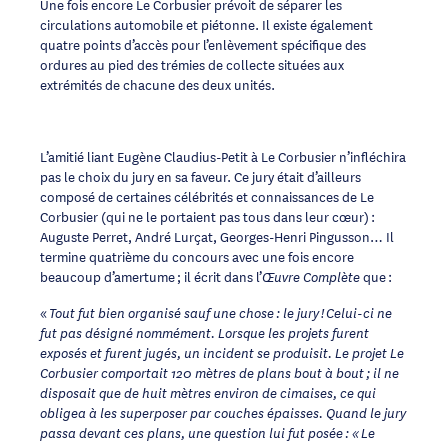
Une fois encore Le Corbusier prévoit de séparer les
circulations automobile et piétonne. Il existe également
quatre points d’accès pour l’enlèvement spécifique des
ordures au pied des trémies de collecte situées aux
extrémités de chacune des deux unités.
L’amitié liant Eugène Claudius-Petit à Le Corbusier n’infléchira
pas le choix du jury en sa faveur. Ce jury était d’ailleurs
composé de certaines célébrités et connaissances de Le
Corbusier (qui ne le portaient pas tous dans leur cœur) :
Auguste Perret, André Lurçat, Georges-Henri Pingusson… Il
termine quatrième du concours avec une fois encore
beaucoup d’amertume ; il écrit dans l’
que :
Œuvre
Complète
«
Tout fut bien organisé sauf une chose : le jury ! Celui-ci ne
fut pas désigné nommément. Lorsque les projets furent
exposés et furent jugés, un incident se produisit. Le projet Le
Corbusier comportait 120 mètres de plans bout à bout ; il ne
disposait que de huit mètres environ de cimaises, ce qui
obligea à les superposer par couches épaisses. Quand le jury
passa devant ces plans, une question lui fut posée : « Le