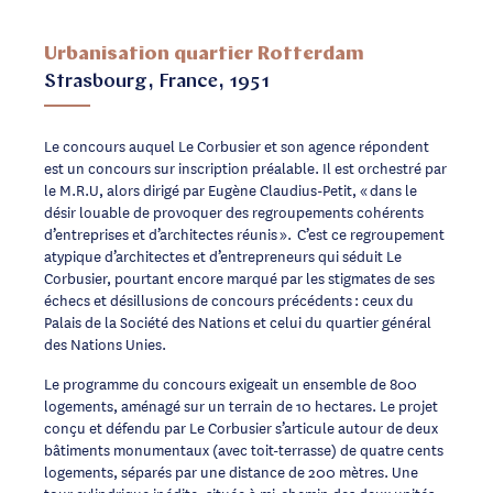
Urbanisation quartier Rotterdam
Strasbourg, France, 1951
Le concours auquel Le Corbusier et son agence répondent
est un concours sur inscription préalable. Il est orchestré par
le M.R.U, alors dirigé par Eugène Claudius-Petit, « dans le
désir louable de provoquer des regroupements cohérents
d’entreprises et d’architectes réunis ». C’est ce regroupement
atypique d’architectes et d’entrepreneurs qui séduit Le
Corbusier, pourtant encore marqué par les stigmates de ses
échecs et désillusions de concours précédents : ceux du
Palais de la Société des Nations et celui du quartier général
des Nations Unies.
Le programme du concours exigeait un ensemble de 800
logements, aménagé sur un terrain de 10 hectares. Le projet
conçu et défendu par Le Corbusier s’articule autour de deux
bâtiments monumentaux (avec toit-terrasse) de quatre cents
logements, séparés par une distance de 200 mètres. Une
tour cylindrique inédite, située à mi-chemin des deux unités