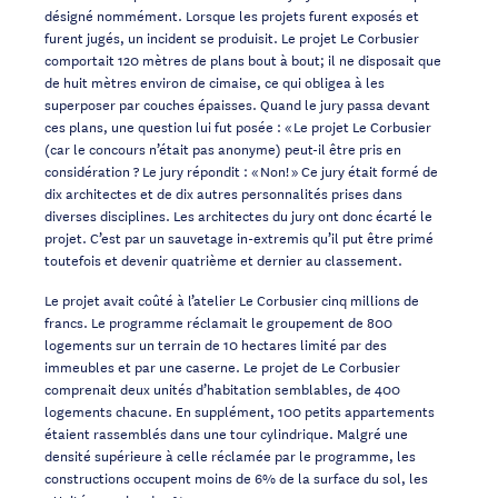
désigné nommément. Lorsque les projets furent exposés et
furent jugés, un incident se produisit. Le projet Le Corbusier
comportait 120 mètres de plans bout à bout; il ne disposait que
de huit mètres environ de cimaise, ce qui obligea à les
superposer par couches épaisses. Quand le jury passa devant
ces plans, une question lui fut posée : « Le projet Le Corbusier
(car le concours n’était pas anonyme) peut-il être pris en
considération ? Le jury répondit : « Non! » Ce jury était formé de
dix architectes et de dix autres personnalités prises dans
diverses disciplines. Les architectes du jury ont donc écarté le
projet. C’est par un sauvetage in-extremis qu’il put être primé
toutefois et devenir quatrième et dernier au classement.
Le projet avait coûté à l’atelier Le Corbusier cinq millions de
francs. Le programme réclamait le groupement de 800
logements sur un terrain de 10 hectares limité par des
immeubles et par une caserne. Le projet de Le Corbusier
comprenait deux unités d’habitation semblables, de 400
logements chacune. En supplément, 100 petits appartements
étaient rassemblés dans une tour cylindrique. Malgré une
densité supérieure à celle réclamée par le programme, les
constructions occupent moins de 6% de la surface du sol, les