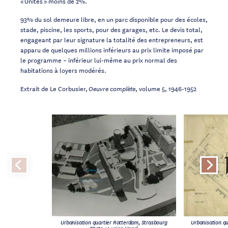
« Unités » moins de 2%.
93% du sol demeure libre, en un parc disponible pour des écoles,
stade, piscine, les sports, pour des garages, etc. Le devis total,
engageant par leur signature la totalité des entrepreneurs, est
apparu de quelques millions inférieurs au prix limite imposé par
le programme – inférieur lui-même au prix normal des
habitations à loyers modérés.
Extrait de Le Corbusier,
, volume 5, 1946-1952
Oeuvre complète
Urbanisation quartier Rotterdam, Strasbourg
Urbanisation q
Photo : Lucien Hervé