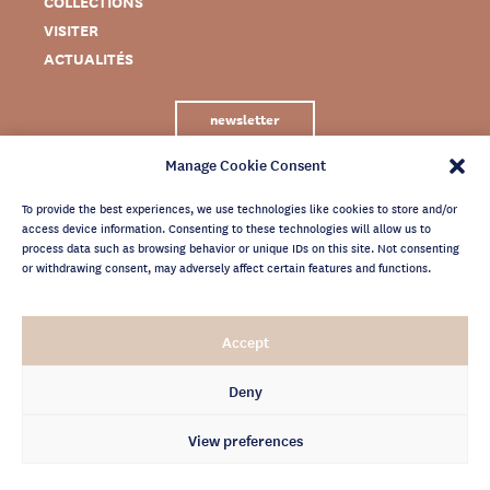
COLLECTIONS
VISITER
ACTUALITÉS
newsletter
Manage Cookie Consent
To provide the best experiences, we use technologies like cookies to store and/or
access device information. Consenting to these technologies will allow us to
process data such as browsing behavior or unique IDs on this site. Not consenting
or withdrawing consent, may adversely affect certain features and functions.
MENTIONS LÉGALES
Accept
CRÉDITS
POLITIQUE DE CONFIDENTIALITÉ
Deny
ARCHIVES NEWSLETTER
View preferences