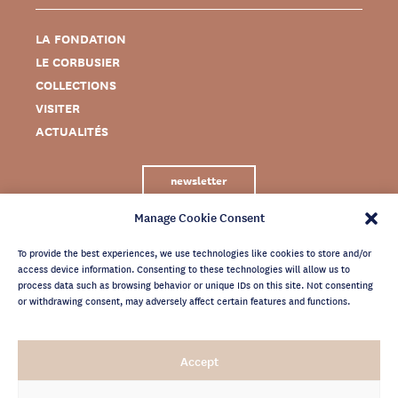
LA FONDATION
LE CORBUSIER
COLLECTIONS
VISITER
ACTUALITÉS
newsletter
Manage Cookie Consent
To provide the best experiences, we use technologies like cookies to store and/or
access device information. Consenting to these technologies will allow us to
process data such as browsing behavior or unique IDs on this site. Not consenting
or withdrawing consent, may adversely affect certain features and functions.
MENTIONS LÉGALES
Accept
CRÉDITS
POLITIQUE DE CONFIDENTIALITÉ