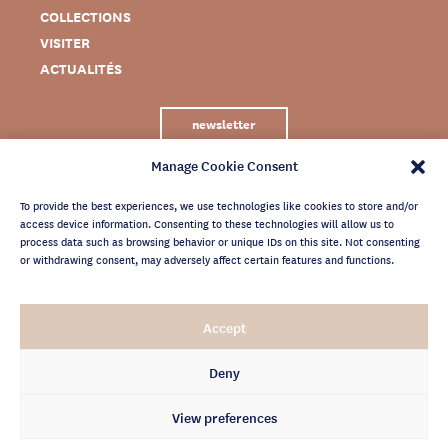
COLLECTIONS
VISITER
ACTUALITÉS
newsletter
Manage Cookie Consent
To provide the best experiences, we use technologies like cookies to store and/or
access device information. Consenting to these technologies will allow us to
process data such as browsing behavior or unique IDs on this site. Not consenting
or withdrawing consent, may adversely affect certain features and functions.
MENTIONS LÉGALES
Accept
CRÉDITS
POLITIQUE DE CONFIDENTIALITÉ
Deny
ARCHIVES NEWSLETTER
View preferences