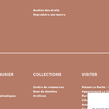
Gestion des droits
Reproduire une œuvre
BUSIER
COLLECTIONS
VISITER
e
Centre de ressources
Maison La Roche – 
Base de données
Appartement Le Co
thématiques
Archives
Paris
Villa « Le Lac » – 
Autres destination
Corbusier
To provide th