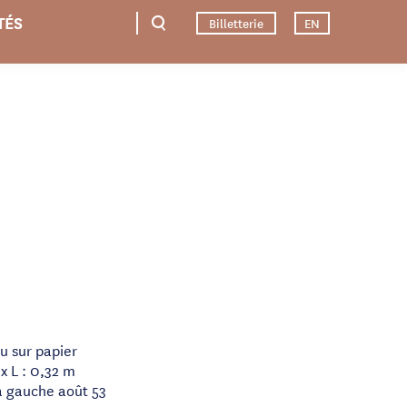
TÉS
Billetterie
EN
au sur papier
x L : 0,32 m
à gauche août 53