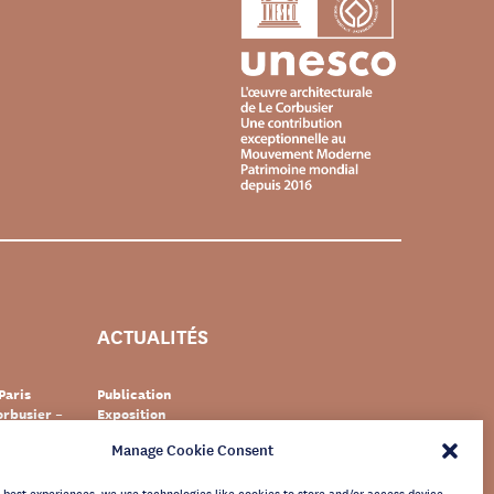
ACTUALITÉS
Paris
Publication
rbusier –
Exposition
Événement
Manage Cookie Consent
Suisse
Documentaire
s Le
Patrimoine
newsletter
e best experiences, we use technologies like cookies to store and/or access device