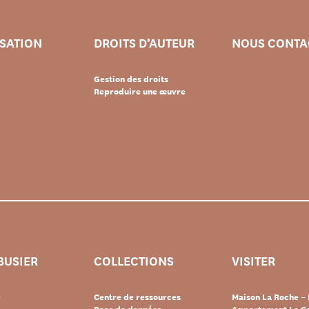
ISATION
DROITS D’AUTEUR
NOUS CONTA
Gestion des droits
Reproduire une œuvre
BUSIER
COLLECTIONS
VISITER
e
Centre de ressources
Maison La Roche – 
Base de données
Appartement Le Co