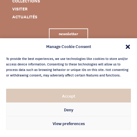
COLLECTIONS
VISITER
ACTUALITÉS
newsletter
Manage Cookie Consent
To provide the best experiences, we use technologies like cookies to store and/or
access device information. Consenting to these technologies will allow us to
process data such as browsing behavior or unique IDs on this site. Not consenting
or withdrawing consent, may adversely affect certain features and functions.
MENTIONS LÉGALES
Accept
CRÉDITS
POLITIQUE DE CONFIDENTIALITÉ
Deny
ARCHIVES NEWSLETTER
View preferences