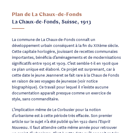
Plan de La Chaux-de-Fonds
La Chaux-de-Fonds, Suisse, 1913
La commune de La Chaux-de-Fonds connaît un
développement urbain conséquent à la fin du XIXème siècle.
Cette capitale horlogère, jouissant de recettes communales
importantes, bénéficia d’aménagements et de modernisations
significatifs entre 1905 et 1909. C’est semble-t-il en 1908 que
ce plan unique est élaboré. Ce projet est surprenant, car à
cette date le jeune Jeanneret se fait rare à la Chaux de Fonds
en raison de ses voyages de jeunesse (voir notice
biographique). Ce travail pour lequel il n’existe aucune
documentation apparaît presque comme un exercice de
style, sans commanditaire.
L’implication même de Le Corbusier pour la notion
d’urbanisme est à cette période très effacée. Son premier
article sur le sujet n’a été publié qu’en 1922 dans
l’Esprit
. Il faut attendre cette même année pour retrouver
Nouveau
un projet d’urbanisme. C’est à cette date qu’il conçoit sa très