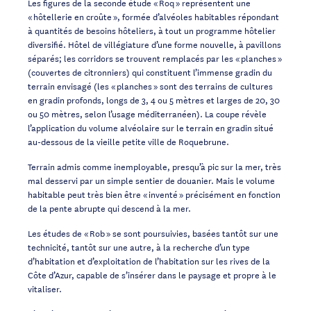
Les figures de la seconde étude « Roq » représentent une
« hôtellerie en croûte », formée d’alvéoles habitables répondant
à quantités de besoins hôteliers, à tout un programme hôtelier
diversifié. Hôtel de villégiature d’une forme nouvelle, à pavillons
séparés; les corridors se trouvent remplacés par les « planches »
(couvertes de citronniers) qui constituent l’immense gradin du
terrain envisagé (les « planches » sont des terrains de cultures
en gradin profonds, longs de 3, 4 ou 5 mètres et larges de 20, 30
ou 50 mètres, selon l’usage méditerranéen). La coupe révèle
l’application du volume alvéolaire sur le terrain en gradin situé
au-dessous de la vieille petite ville de Roquebrune.
Terrain admis comme inemployable, presqu’à pic sur la mer, très
mal desservi par un simple sentier de douanier. Mais le volume
habitable peut très bien être « inventé » précisément en fonction
de la pente abrupte qui descend à la mer.
Les études de « Rob » se sont poursuivies, basées tantôt sur une
technicité, tantôt sur une autre, à la recherche d’un type
d’habitation et d’exploitation de l’habitation sur les rives de la
Côte d’Azur, capable de s’insérer dans le paysage et propre à le
vitaliser.