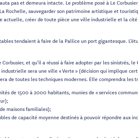
sauta pas et demeura intacte. Le problème posé à Le Corbusier
La Rochelle, sauvegarder son patrimoine artistique et touristiqu
ue actuelle, créer de toute pièce une ville industrielle et la cit
ables tendaient à faire de la Pallice un port gigantesque. L’
 Corbusier, et qu’il a réussi à faire adopter par les sinistrés, le
le industrielle sera une ville « Verte » (décision qui implique 
ciera de toutes les techniques modernes. Elle comprendra les tr
 unités de 1500 à 2000 habitants, munies de « services communs 
ur);
 de maisons familiales);
ubles de capacité moyenne destinés à pouvoir répondre aux in