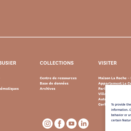
BUSIER
COLLECTIONS
VISITER
e
Centre de ressources
Maison La Roche – 
Base de données
Appartement Le Co
thématiques
Archives
Paris
Villa « Le Lac » – 
Autres destination
Corbusier
To provide th
information. 
behavior or u
certain featur