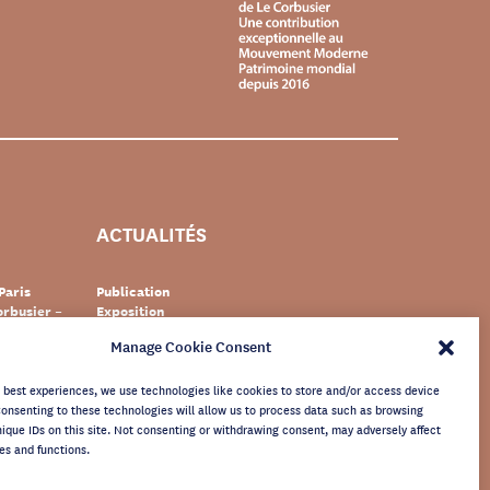
ACTUALITÉS
Paris
Publication
rbusier –
Exposition
Événement
Manage Cookie Consent
Suisse
Documentaire
s Le
Patrimoine
newsletter
e best experiences, we use technologies like cookies to store and/or access device
Consenting to these technologies will allow us to process data such as browsing
nique IDs on this site. Not consenting or withdrawing consent, may adversely affect
es and functions.