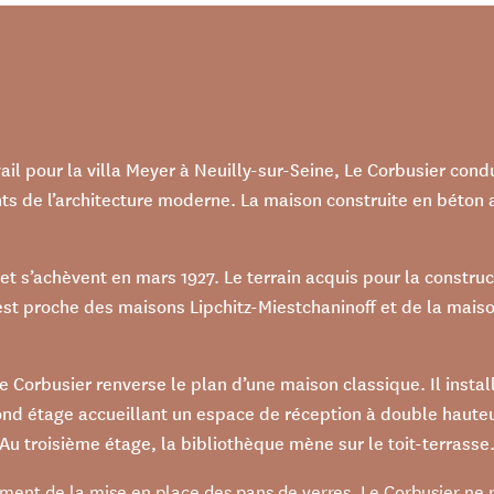
ail pour la villa Meyer à Neuilly-sur-Seine, Le Corbusier condu
nts de l’architecture moderne. La maison construite en béto
 et s’achèvent en mars 1927. Le terrain acquis pour la constr
est proche des maisons Lipchitz-Miestchaninoff et de la maiso
Corbusier renverse le plan d’une maison classique. Il install
ond étage accueillant un espace de réception à double hauteu
 troisième étage, la bibliothèque mène sur le toit-terrasse
ent de la mise en place des pans de verres, Le Corbusier ne 