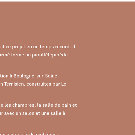
it ce projet en un temps record. Il
n armé forme un parallélépipède
uction à Boulogne-sur-Seine
n Ternisien, construites par Le
e les chambres, la salle de bain et
r avec un salon et une salle à
.
rencontre pas de problèmes