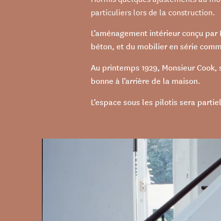
particuliers lors de la construction.
L’aménagement intérieur conçu par 
béton, et du mobilier en série comm
Au printemps 1929, Monsieur Cook, 
bonne à l’arrière de la maison.
L’espace sous les pilotis sera part