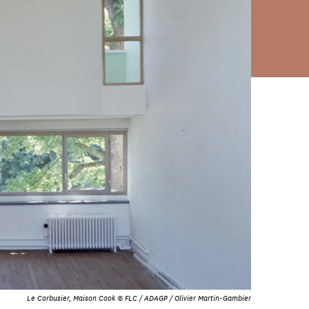
Le Corbusier, Maison Cook © FLC / ADAGP / Olivier Martin-Gambier