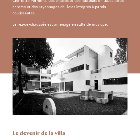
Charlotte Perriand : des chaises et des fauteuils en tubes d’acier
chromé et des rayonnages de livres intégrés à parois
coulissantes.
Le rez-de-chaussée est aménagé en salle de musique.
Le devenir de la villa