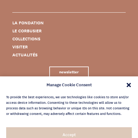
LA FONDATION
LE CORBUSIER
COLLECTIONS
VISITER
ACTUALITÉS
newsletter
Manage Cookie Consent
To provide the best experiences, we use technologies like cookies to store and/or
access device information. Consenting to these technologies will allow us to
process data such as browsing behavior or unique IDs on this site. Not consenting
or withdrawing consent, may adversely affect certain features and functions.
MENTIONS LÉGALES
Accept
CRÉDITS