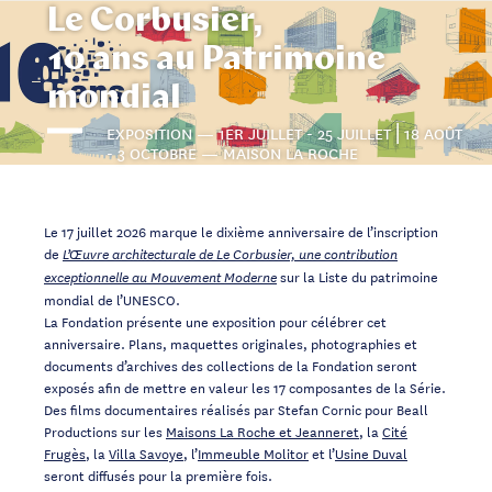
Le Corbusier,
10 ans au Patrimoine
mondial
EXPOSITION — 1ER JUILLET - 25 JUILLET ⎜18 AOÛT
- 3 OCTOBRE — MAISON LA ROCHE
Le 17 juillet 2026 marque le dixième anniversaire de l’inscription
de
L’Œuvre architecturale de Le Corbusier, une contribution
sur la Liste du patrimoine
exceptionnelle au Mouvement Moderne
mondial de l’UNESCO.
La Fondation présente une exposition pour célébrer cet
anniversaire. Plans, maquettes originales, photographies et
documents d’archives des collections de la Fondation seront
exposés afin de mettre en valeur les 17 composantes de la Série.
Des films documentaires réalisés par Stefan Cornic pour Beall
Productions sur les
Maisons La Roche et Jeanneret
, la
Cité
Frugès
, la
Villa Savoye
, l’
Immeuble Molitor
et l’
Usine Duval
seront diffusés pour la première fois.