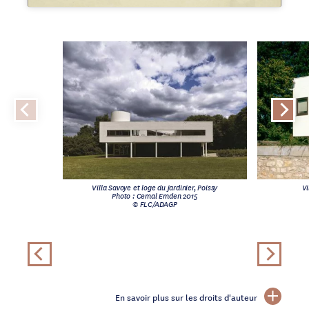
Villa Savoye et loge du jardinier, Poissy
Vi
Photo : Cemal Emden 2015
© FLC/ADAGP
En savoir plus sur les droits d'auteur