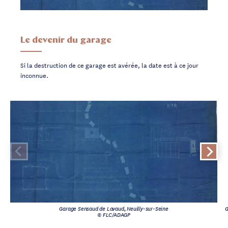
Le devenir du garage
Si la destruction de ce garage est avérée, la date est à ce jour
inconnue.
Garage Sensaud de Lavaud, Neuilly-sur-Seine
G
© FLC/ADAGP