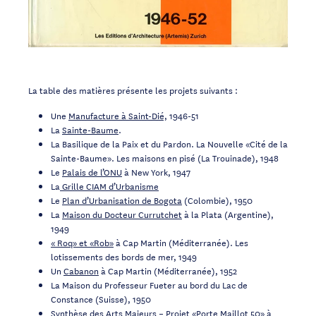
La table des matières présente les projets suivants :
Une
Manufacture à Saint-Dié,
1946-51
La
Sainte-Baume
.
La Basilique de la Paix et du Par­don. La Nouvelle «Cité de la
Sainte-Baume». Les maisons en pisé (La Trouinade), 1948
Le
Palais de l’ONU
à New York, 1947
La
Grille CIAM d’Urbanisme
Le
Plan d’Urbanisation de Bogota
(Colombie), 1950
La
Maison du Docteur Currutchet
à la Plata (Ar­gentine),
1949
« Roq» et «Rob»
à Cap Martin (Méditerranée). Les
lotissements des bords de mer, 1949
Un
Cabanon
à Cap Martin (Méditerranée), 1952
La Maison du Professeur Fueter au bord du Lac de
Constance (Suisse), 1950
Synthèse des Arts Majeurs – Projet «Porte Maillot 50» à