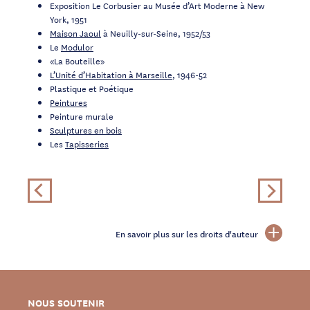
Exposition Le Corbusier au Musée d’Art Moderne à New
York, 1951
Maison Jaoul
à Neuilly-sur-Seine, 1952/53
Le
Modulor
«La Bouteille»
L’Unité d’Habitation à Marseille
, 1946-52
Plastique et Poétique
Peintures
Peinture murale
Sculptures en bois
Les
Tapisseries
En savoir plus sur les droits d'auteur
NOUS SOUTENIR