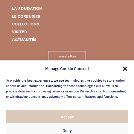
LA FONDATION
LE CORBUSIER
COLLECTIONS
VISITER
ACTUALITÉS
newsletter
Manage Cookie Consent
To provide the best experiences, we use technologies like cookies to store and/or
access device information. Consenting to these technologies will allow us to
process data such as browsing behavior or unique IDs on this site. Not consenting
or withdrawing consent, may adversely affect certain features and functions.
MENTIONS LÉGALES
Accept
CRÉDITS
POLITIQUE DE CONFIDENTIALITÉ
Deny
ARCHIVES NEWSLETTER