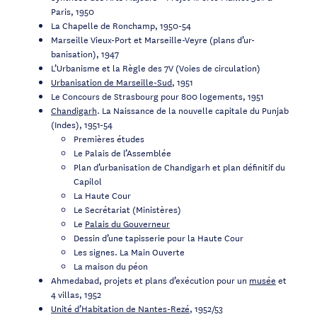
Paris, 1950
La Chapelle de Ronchamp, 1950-54
Marseille Vieux-Port et Marseille-Veyre (plans d’ur­
banisation), 1947
L’Urbanisme et la Règle des 7V (Voies de circulation)
Urbanisation de Marseille-Sud
, 1951
Le Concours de Strasbourg pour 800 logements, 1951
Chandigarh
. La Naissance de la nouvelle capitale du Punjab
(Indes), 1951-54
Premières études
Le Palais de l’Assemblée
Plan d’urbanisation de Chandigarh et plan définitif du
Capilol
La Haute Cour
Le Secrétariat (Ministères)
Le
Palais du Gouverneur
Dessin d’une tapisserie pour la Haute Cour
Les signes. La Main Ouverte
La maison du péon
Ahmedabad, projets et plans d’exécution pour un
musée
et
4 villas, 1952
Unité d’Habitation de Nantes-Rezé
, 1952/53